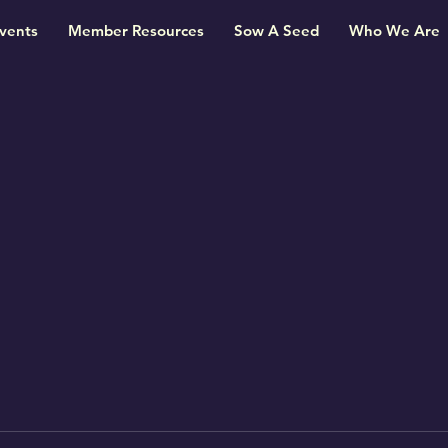
vents
Member Resources
Sow A Seed
Who We Are