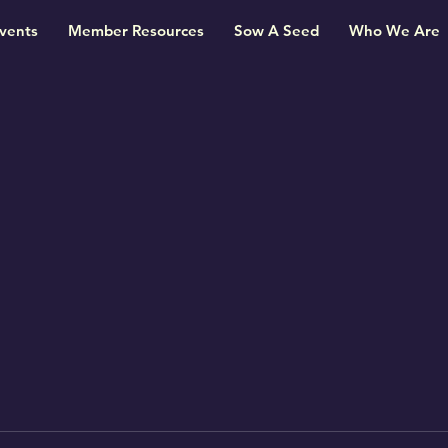
vents
Member Resources
Sow A Seed
Who We Are