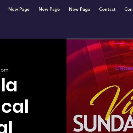
New Page
New Page
New Page
Contact
Con
oom
la
cal
al