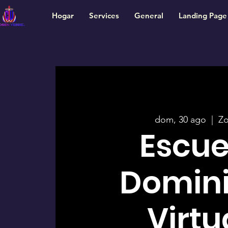
Hogar
Services
General
Landing Page
dom, 30 ago
  |  
Z
Escue
Domini
Virtu