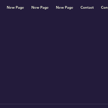
New Page
New Page
New Page
Contact
Con